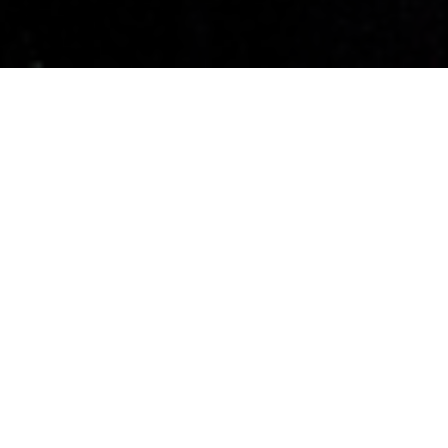
Acceptare Radicală
Programul de vindecare
emoțională care te ajută să
construiești o relație sănătoasă
cu tine însuți
Dacă încă ești prins în efectele traumei - relații
toxice, lipsă de stimă de sine, probleme cu banii,
stres, boli, rușine, vinovăție, depresie și anxietate -
înseamnă că acest program este pentru tine.
Află mai multe